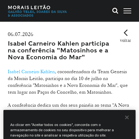
06.07.2026
voltar
Isabel Carneiro Kahlen participa
na conferência "Matosinhos e a
Nova Economia do Mar"
Isabel Carneiro Kahlen
, cocoordenadora da Team Genesis
da Morais Leitão, participa no dia 10 de julho na
conferência "Matosinhos e a Nova Economia do Mar", que
tem lugar nos Paços do Concelho, em Matosinhos.
A conferência dedica um dos seus painéis ao tema "A Nova
Economia Azul: Ciência, Biotecnologia e Startups do Mar",
no qual Isabel Carneiro Kahlen se junta a Ana Paula
Mucha, Investigadora no CIIMAR, José Pinheiro, Diretor
Ao clicar em "Aceitar todos os cookies", concorda com o
armazenamento de cookies no seu dispositivo para melhorar a
do Fórum Oceano e Country Manager Iberia da Ocean
navegação no site e analisar a respetiva utilização do site.