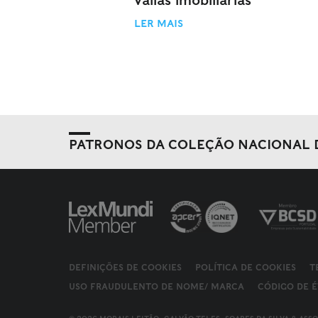
valias imobiliárias
LER MAIS
PATRONOS DA COLEÇÃO NACIONAL 
DEFINIÇÕES DE COOKIES
POLÍTICA DE COOKIES
T
USO FRAUDULENTO DE NOME/ MARCA
CÓDIGO DE É