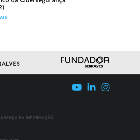
dico da Cibersegurança
2)
AIS
RALVES
EGURANÇA DA INFORMAÇÃO