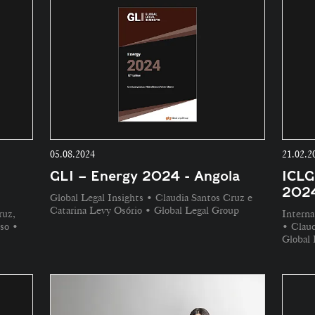
05.08.2024
21.02.2
GLI – Energy 2024 - Angola
ICLG
202
Global Legal Insights • Claudia Santos Cruz e
Catarina Levy Osório • Global Legal Group
ruz,
Intern
so •
• Claud
Global