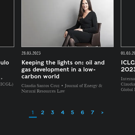
28.03.2023
01.03.2
ulo
Keeping the lights on: oil and
ICLG
gas development in a low-
2023
carbon world
 •
Interna
 (ICGL)
Claudia
Claudia Santos Cruz • Journal of Energy &
Global
Natural Resources Law
1
2
3
4
5
6
7
>