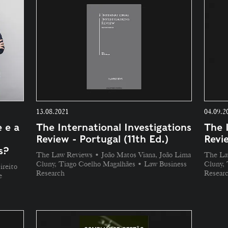
13.08.2021
04.09.2
 e a
The International Investigations
The 
Review - Portugal (11th Ed.)
Revi
s?
The Law Reviews • João Matos Viana, João Lima
The La
Cluny, Tiago Coelho Magalhães • Law Business
Cluny,
ireito
Research
Resear
e