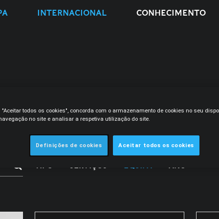
PA
INTERNACIONAL
CONHECIMENTO
m "Aceitar todos os cookies", concorda com o armazenamento de cookies no seu dispo
avegação no site e analisar a respetiva utilização do site.
Definições de cookies
Aceitar todos os cookies
TIPO
SERVIÇOS
EQUIPA
ANO