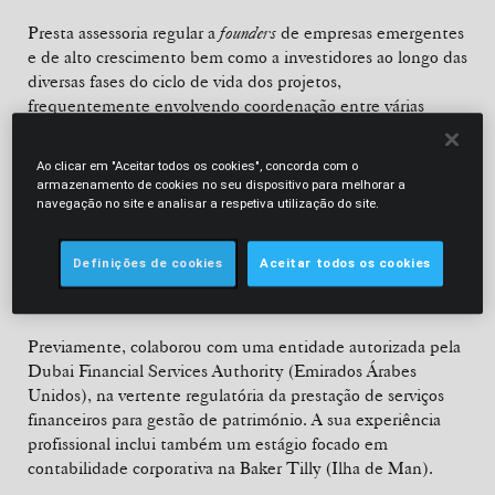
Presta assessoria regular a
founders
de empresas emergentes
e de alto crescimento bem como a investidores ao longo das
diversas fases do ciclo de vida dos projetos,
frequentemente envolvendo coordenação entre várias
jurisdições, incluindo rondas de investimento de capital e
instrumentos convertíveis (
fundraising
), crescimento
Ao clicar em "Aceitar todos os cookies", concorda com o
(
growth
/
scaling
), temas de
corporate governance
, entradas em
armazenamento de cookies no seu dispositivo para melhorar a
mercado (
go to market
) e desinvestimento (
exit
).
navegação no site e analisar a respetiva utilização do site.
Adicionalmente, tem experiência relevante na vertente
Definições de cookies
Aceitar todos os cookies
bancária e financeira, incluindo venture debt, project
finance e fintech.
Previamente, colaborou com uma entidade autorizada pela
Dubai Financial Services Authority (Emirados Árabes
Unidos), na vertente regulatória da prestação de serviços
financeiros para gestão de património. A sua experiência
profissional inclui também um estágio focado em
contabilidade corporativa na Baker Tilly (Ilha de Man).