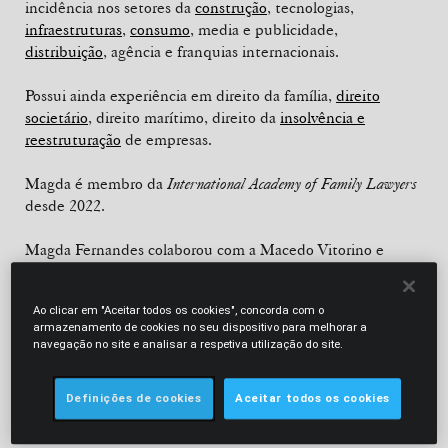
incidência nos setores da
construção
, tecnologias,
infraestruturas
,
consumo
, media e publicidade,
distribuição
, agência e franquias internacionais.
Possui ainda experiência em direito da família,
direito
societário
, direito marítimo, direito da
insolvência e
reestruturação
de empresas.
Magda é membro da
International Academy of Family Lawyers
desde 2022.
Magda Fernandes colaborou com a Macedo Vitorino e
Associados – Sociedade de Advogados – de 2004 a 2007 e
com a Sousa Machado, Ferreira da Costa e Associados –
Ao clicar em "Aceitar todos os cookies", concorda com o
Sociedade de Advogados – de 1998 a 2004.
armazenamento de cookies no seu dispositivo para melhorar a
navegação no site e analisar a respetiva utilização do site.
"availability and speed in response."
Definições de cookies
Aceitar todos os cookies
Chambers Europe