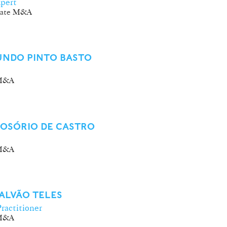
pert
rate M&A
UNDO PINTO BASTO
/M&A
 OSÓRIO DE CASTRO
/M&A
ALVÃO TELES
ractitioner
/M&A