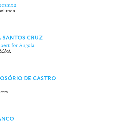
atesmen
olution
A SANTOS CRUZ
pert for Angola
/ M&A
 OSÓRIO DE CASTRO
kets
ANCO