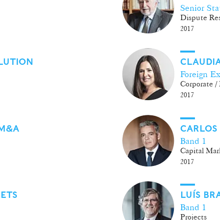
Senior St
Dispute Res
2017
LUTION
CLAUDI
Foreign Ex
Corporate 
2017
 M&A
CARLOS
Band 1
Capital Mar
2017
KETS
LUÍS BR
Band 1
Projects