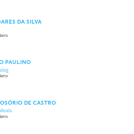
ARES DA SILVA
kets
O PAULINO
ing
kets
 OSÓRIO DE CASTRO
iduals
kets