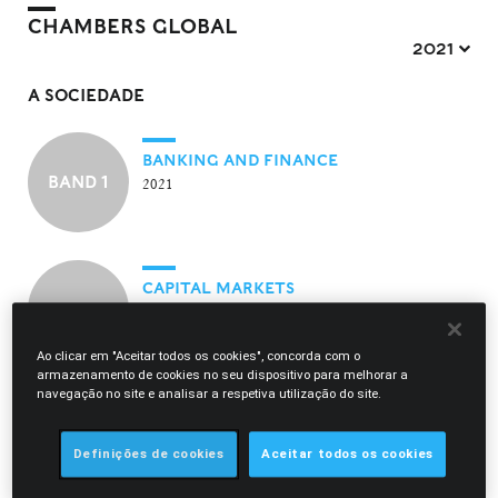
CHAMBERS GLOBAL
2021 
A SOCIEDADE
BANKING AND FINANCE
BAND 1
2021
CAPITAL MARKETS
BAND 1
2021
Ao clicar em "Aceitar todos os cookies", concorda com o
armazenamento de cookies no seu dispositivo para melhorar a
navegação no site e analisar a respetiva utilização do site.
CORPORATE / M&A
BAND 1
2021
Definições de cookies
Aceitar todos os cookies