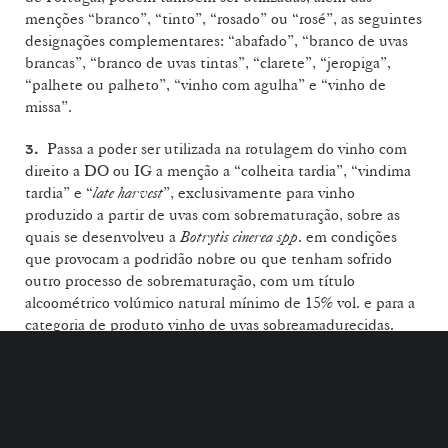
menções “branco”, “tinto”, “rosado” ou “rosé”, as seguintes
designações complementares: “abafado”, “branco de uvas
brancas”, “branco de uvas tintas”, “clarete”, “jeropiga”,
“palhete ou palheto”, “vinho com agulha” e “vinho de
missa”.
Passa a poder ser utilizada na rotulagem do vinho com
3.
direito a DO ou IG a menção a “colheita tardia”, “vindima
tardia” e “
late harvest
”, exclusivamente para vinho
produzido a partir de uvas com sobrematuração, sobre as
quais se desenvolveu a
Botrytis cinerea spp
. em condições
que provocam a podridão nobre ou que tenham sofrido
outro processo de sobrematuração, com um título
alcoométrico volúmico natural mínimo de 15% vol. e para a
categoria de produto vinho de uvas sobreamadurecidas.
Apesar da entrada em vigor desta Portaria, os vinhos cuja
rotulagem esteja conforme com as normas aplicáveis até à
sua entrada em vigor, podem ser comercializados até ao seu
esgotamento, que deve ocorrer até ao final da campanha