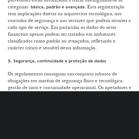
categorias
. Esta segmentação
básica, padrão e avançada
tem implicações diretas na arquitetura tecnológica, nos
controlos de segurança e nos sectores que podem recorrer a
cada tipo de serviço. Em particular, os dados do setor
financeiro apenas podem ser tratados em ambientes
classificados como padrão ou avançados, refletindo o
carácter crítico e sensível dessa informação.
3. Segurança, continuidade e proteção de dados
Os regulamentos consagram um conjunto robusto de
obrigações em matéria de segurança física e tecnológica,
gestão de risco e continuidade operacional. Os operadores e
provedores passam a estar obrigados a implementar planos
formais de segurança, mecanismos de controlo de acessos,
monitorização contínua, cifragem de dados, autenticação
multifator e testes periódicos de intrusão. A gestão de
incidentes, a manutenção de registos técnicos e contratuais
e a capacidade de resposta a falhas ou ataques tornam-se
elementos centrais do modelo de
compliance
.