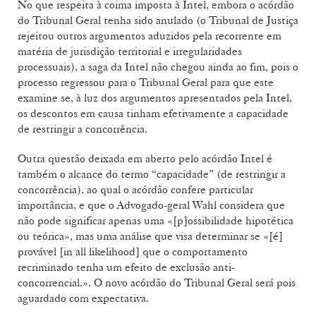
No que respeita à coima imposta à Intel, embora o acórdão
do Tribunal Geral tenha sido anulado (o Tribunal de Justiça
rejeitou outros argumentos aduzidos pela recorrente em
matéria de jurisdição territorial e irregularidades
processuais), a saga da Intel não chegou ainda ao fim, pois o
processo regressou para o Tribunal Geral para que este
examine se, à luz dos argumentos apresentados pela Intel,
os descontos em causa tinham efetivamente a capacidade
de restringir a concorrência.
Outra questão deixada em aberto pelo acórdão Intel é
também o alcance do termo “capacidade” (de restringir a
concorrência), ao qual o acórdão confere particular
importância, e que o Advogado-geral Wahl considera que
não pode significar apenas uma «[p]ossibilidade hipotética
ou teórica», mas uma análise que visa determinar se «[é]
provável [in all likelihood] que o comportamento
recriminado tenha um efeito de exclusão anti-
concorrencial.». O novo acórdão do Tribunal Geral será pois
aguardado com expectativa.