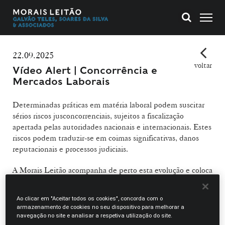
22.09.2025
voltar
Vídeo Alert | Concorrência e
Mercados Laborais
Determinadas práticas em matéria laboral podem suscitar
sérios riscos jusconcorrenciais, sujeitos a fiscalização
apertada pelas autoridades nacionais e internacionais. Estes
riscos podem traduzir-se em coimas significativas, danos
reputacionais e processos judiciais.
A Morais Leitão acompanha de perto esta evolução e coloca
a sua experiência ao serviço dos seus clientes, apoiando-os
na identificação, avaliação e prevenção destas condutas,
Ao clicar em "Aceitar todos os cookies", concorda com o
através de soluções estratégicas que asseguram
armazenamento de cookies no seu dispositivo para melhorar a
conformidade e minimizam impactos.
navegação no site e analisar a respetiva utilização do site.