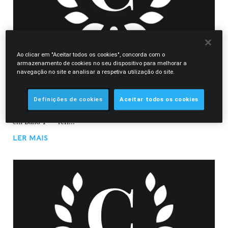
Ao clicar em "Aceitar todos os cookies", concorda com o
19.03.2026
armazenamento de cookies no seu dispositivo para melhorar a
Morais Leitão reforça liderança no Chambers
navegação no site e analisar a respetiva utilização do site.
Europe 2026: 13 áreas em Band 1
Definições de cookies
Aceitar todos os cookies
A Morais Leitão volta a afirmar-se como uma das sociedades de
advogados de referência em Portugal, com 13 áreas classificadas
em Band 1 — refl...
LER MAIS