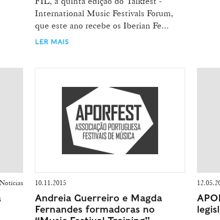
FIL, a quinta edição do Talkfest -
International Music Festivals Forum,
que este ano recebe os Iberian Fe...
LER MAIS
Notícias
10.11.2015
12.05.2
a
Andreia Guerreiro e Magda
APOR
Fernandes formadoras no
legi