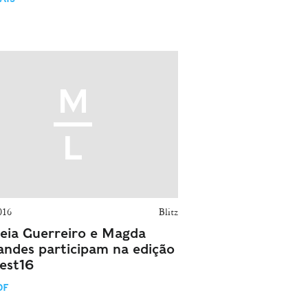
016
Blitz
eia Guerreiro e Magda
andes participam na edição
fest16
DF