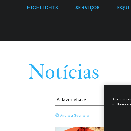
HIGHLIGHTS
SERVIÇOS
EQUI
Notícias
Ao clicar e
melhorar a n
Andreia Guerreiro