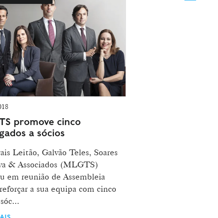
018
S promove cinco
gados a sócios
is Leitão, Galvão Teles, Soares
lva & Associados (MLGTS)
iu em reunião de Assembleia
reforçar a sua equipa com cinco
sóc...
AIS