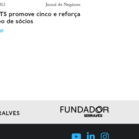
013
Jornal de Negócios
S promove cinco e reforça
eo de sócios
DF
RALVES