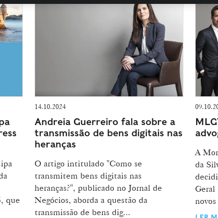
14.10.2024
09.10.2
ipa
Andreia Guerreiro fala sobre a
MLGT
ress
transmissão de bens digitais nas
advo
heranças
A Mora
uipa
O artigo intitulado "Como se
da Si
da
transmitem bens digitais nas
decid
heranças?", publicado no Jornal de
Geral 
, que
Negócios, aborda a questão da
novos 
transmissão de bens dig...
LER M