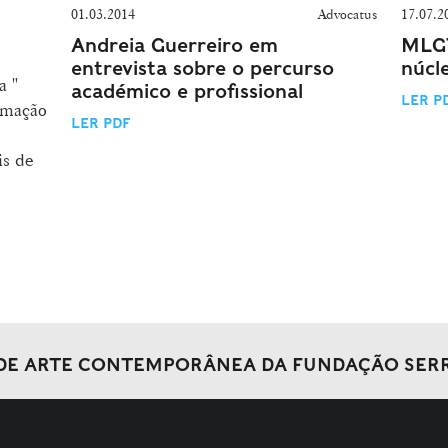
01.03.2014
Advocatus
17.07.2
Andreia Guerreiro em
MLGT
entrevista sobre o percurso
núcl
a "
académico e profissional
LER P
rmação
LER PDF
is de
DE ARTE CONTEMPORÂNEA DA FUNDAÇÃO SER