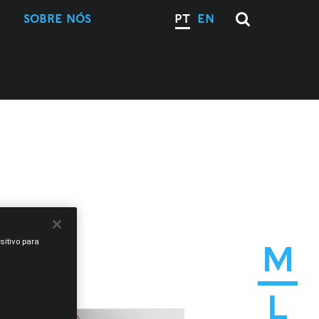
SOBRE NÓS
PT
EN
sitivo para
M
L