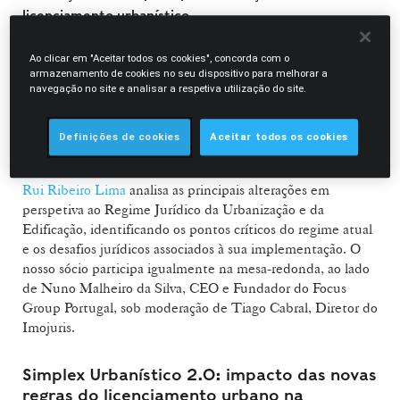
licenciamento urbanístico
A sessão paralela que decorre no dia 4 de março, incide
Ao clicar em "Aceitar todos os cookies", concorda com o
sobre as alterações ao Regime Jurídico da Urbanização e da
armazenamento de cookies no seu dispositivo para melhorar a
navegação no site e analisar a respetiva utilização do site.
Edificação (RJUE)
, após dois anos de aplicação do Decreto-
Lei n.º 10/2024, de 8 de janeiro, num contexto marcado
pela necessidade de acelerar projetos e dar resposta à crise
Definições de cookies
Aceitar todos os cookies
da habitação.
Rui Ribeiro Lima
analisa as principais alterações em
perspetiva ao Regime Jurídico da Urbanização e da
Edificação, identificando os pontos críticos do regime atual
e os desafios jurídicos associados à sua implementação. O
nosso sócio participa igualmente na mesa-redonda, ao lado
de Nuno Malheiro da Silva, CEO e Fundador do Focus
Group Portugal, sob moderação de Tiago Cabral, Diretor do
Imojuris.
Simplex Urbanístico 2.0: impacto das novas
regras do licenciamento urbano na