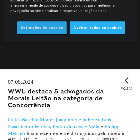
Ao clicar em "Aceitar todos os cookies", concorda com o
armazenamento de cookies no seu dispositivo para melhorar a
navegação no site e analisar a respetiva utilização do site.
Definições de cookies
Aceitar todos os cookies
07.08.2024
voltar
WWL destaca 5 advogados da
Morais Leitão na categoria de
Concorrência
Carlos Botelho Moniz
,
Joaquim Vieira Peres
,
Luís
Nascimento Ferreira
,
Pedro Gouveia e Melo
e
Philipp
Melcher
foram recentemente distinguidos pelo diretório