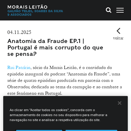
04.11.2025
voltar
Anatomia da Fraude EP.1 |
Portugal é mais corrupto do que
se pensa?
Rui Patrício
, sócio da Morais Leitão, é o convidado do
episódio inaugural do podcast “Anatomia da Fraude”, uma
série de quatro episódios produzida em parceria com o
Observador, dedicada ao tema da corrupção e ao combate a
este fenómeno em Portugal.
Neste primeiro episódio, intitulado “O retrato da corrupção
Ao clicar em "Aceitar todos os cookies", concorda com o
em Portugal”, Rui Patrício analisa o estado atual da
armazenamento de cookies no seu dispositivo para melhorar a
corrupção no país e reflete sobre a eficácia da arquitetura
navegação no site e analisar a respetiva utilização do site.
jurídica existente.