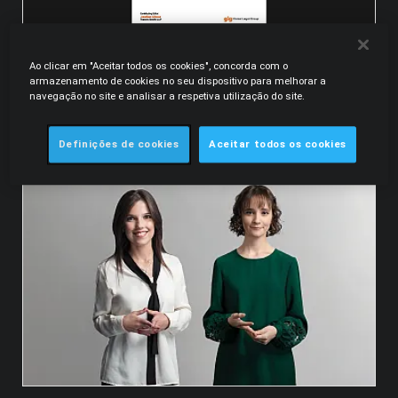
14.06.2024
Ao clicar em "Aceitar todos os cookies", concorda com o
ICLG to Derivatives 2024 - Portugal
armazenamento de cookies no seu dispositivo para melhorar a
navegação no site e analisar a respetiva utilização do site.
International Comparative Legal Guides • Maria Soares do
Lago, Elmano Costa Sousa, Raquel Maurício, Carolina Nagy
Correia • Global Legal Group
Definições de cookies
Aceitar todos os cookies