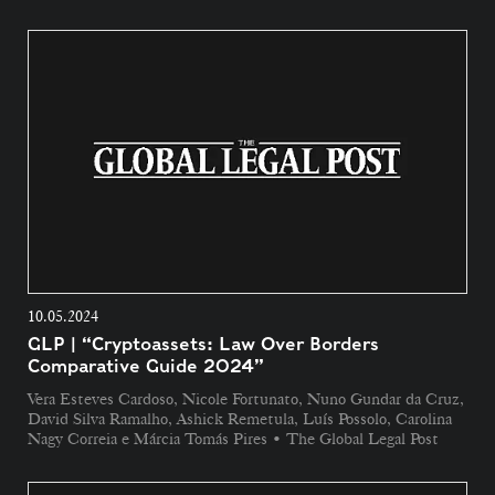
10.05.2024
GLP | “Cryptoassets: Law Over Borders
Comparative Guide 2024”
Vera Esteves Cardoso, Nicole Fortunato, Nuno Gundar da Cruz,
David Silva Ramalho, Ashick Remetula, Luís Possolo, Carolina
Nagy Correia e Márcia Tomás Pires • The Global Legal Post