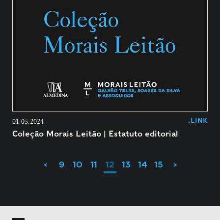
.LINK
01.05.2024
Coleção Morais Leitão | Estatuto editorial
<
9
10
11
12
13
14
15
>