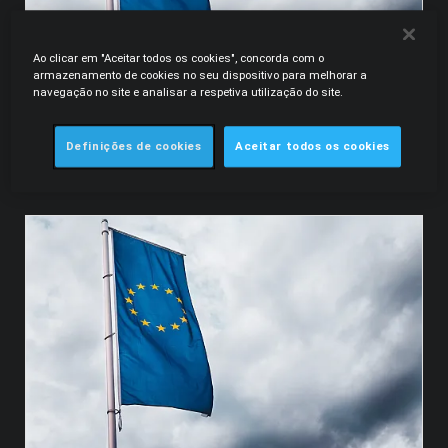
Ao clicar em "Aceitar todos os cookies", concorda com o
armazenamento de cookies no seu dispositivo para melhorar a
navegação no site e analisar a respetiva utilização do site.
13.09.2024
Legal Alert | TJUE invalida expansão dos poderes
Definições de cookies
Aceitar todos os cookies
da Comissão no controlo de concentrações -
Acórdão 'Illumina-Grail'