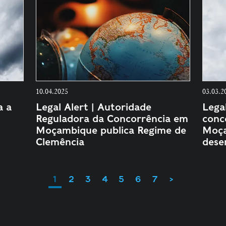
10.04.2025
03.03.2
a a
Legal Alert | Autoridade
Legal
Reguladora da Concorrência em
conc
Moçambique publica Regime de
Moça
Clemência
dese
1
2
3
4
5
6
7
>