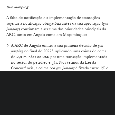
Gun Jumping
A falta de notificação e a implementação de transações
sujeitas a notificação obrigatória antes da sua aprovação (
gun
jumping
) continuam a ser uma das prioridades principais da
ARC, tanto em Angola como em Moçambique:
A ARC de Angola emitiu a sua primeira decisão de
gun
4
jumping
no final de 2022
, aplicando uma coima de cerca
de
por uma transação implementada
2,4 milhões de USD
no sector do petróleo e gás. Nos termos da Lei da
Concorrência, a coima por
gun jumping
é fixada entre 1% e
10% do volume de negócios das partes envolvidas na
concentração, sendo 1% a coima mínima para as infrações
à Lei da Concorrência em Angola. A Presidente da ARC
revelou recentemente que foi aplicada uma
segunda
no decurso de 2024, mas não
coima por
gun jumping
5
estão disponíveis informações adicionais
. A ARC tem
várias investigações de
gun jumping
pendentes;