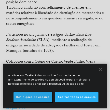
posição dominante.
Trabalhou ainda no aconselhamento de clientes em
matérias relativas à liberdade de circulação de mercadorias e
no acompanhamento em questões atinentes à regulação do
sector energético.
Participou no programa de estágios da
European Law
Students Association
(ELSA), mediante a realização de
estágio na sociedade de advogados Fiedler und Foster, em
Munique (outubro de 1998).
Colaborou com a Osório de Castro, Verde Pinho, Vieira
Peres, Lobo Xavier e Associados – Sociedade de Advogados
de 1998 a 2005.
Ao clicar em "Aceitar todos os cookies", concorda com o
armazenamento de cookies no seu dispositivo para melhorar a
"Inês Gouveia – excellent professional with
navegação no site e analisar a respetiva utilização do site.
great knowledge in this legal area, and
ability to understand the markets."
Definições de cookies
Aceitar todos os cookies
Legal 500