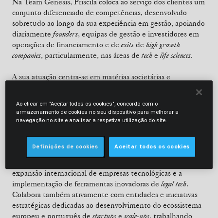
Na Team Genesis, Priscila coloca ao serviço dos clientes um
conjunto diferenciado de competências, desenvolvido
sobretudo ao longo da sua experiência em gestão, apoiando
diariamente
founders
, equipas de gestão e investidores em
operações de financiamento e de
exits
de
high growth
companies
, particularmente, nas áreas de
tech
e
life sciences
.
A sua atuação centra-se em matérias societárias e
comerciais, operações de M&A (nacionais e
transfronteiriças), com especial enfoque em transações de
Ao clicar em "Aceitar todos os cookies", concorda com o
venture capital
. A sua assessoria distingue-se por conjugar
armazenamento de cookies no seu dispositivo para melhorar a
rigor jurídico com uma elevada sensibilidade e
know-how
navegação no site e analisar a respetiva utilização do site.
sobre a vertente financeira das transações.
Definições de cookies
Aceitar todos os cookies
Priscila possui ainda um sólido percurso em
legal project
management
, incluindo a coordenação de processos de
expansão internacional de empresas tecnológicas e a
implementação de ferramentas inovadoras de
legal tech
.
Colabora também ativamente com entidades e iniciativas
estratégicas dedicadas ao desenvolvimento do ecossistema
europeu e português de
startups
e
scale-ups
, trabalhando