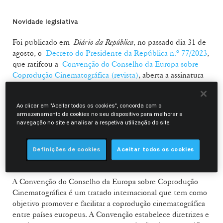
Novidade legislativa
Foi publicado em
Diário da República
, no passado dia 31 de
agosto, o
Decreto do Presidente da República n.º 77/2023
,
que ratifcou a
Convenção do Conselho da Europa sobre
Coprodução Cinematográfica (revista)
, aberta a assinatura
em Roterdão em 30 de janeiro de 2017.
Ao clicar em "Aceitar todos os cookies", concorda com o
O Decreto do Presidente foi publicado após a
Resolução
armazenamento de cookies no seu dispositivo para melhorar a
da Assembleia da República n.º 105/2023
, que aprovou a
navegação no site e analisar a respetiva utilização do site.
referida Convenção.
Definições de cookies
Aceitar todos os cookies
O que é a Convenção do Conselho da Europa sobre
Coprodução Cinematográfica?
A Convenção do Conselho da Europa sobre Coprodução
Cinematográfica é um tratado internacional que tem como
objetivo promover e facilitar a coprodução cinematográfica
entre países europeus. A Convenção estabelece diretrizes e