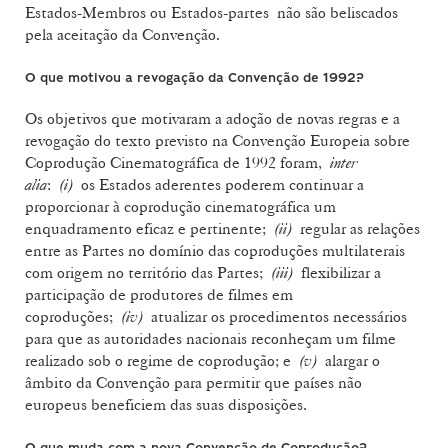
Estados-Membros ou Estados‑partes não são beliscados
pela aceitação da Convenção.
O que motivou a revogação da Convenção de 1992?
Os objetivos que motivaram a adoção de novas regras e a
revogação do texto previsto na Convenção Europeia sobre
Coprodução Cinematográfica de 1992 foram,
inter
alia
:
(i)
os Estados aderentes poderem continuar a
proporcionar à coprodução cinematográfica um
enquadramento eficaz e pertinente;
(ii)
regular as relações
entre as Partes no domínio das coproduções multilaterais
com origem no território das Partes;
(iii)
flexibilizar a
participação de produtores de filmes em
coproduções;
(iv)
atualizar os procedimentos necessários
para que as autoridades nacionais reconheçam um filme
realizado sob o regime de coprodução; e
(v)
alargar o
âmbito da Convenção para permitir que países não
europeus beneficiem das suas disposições.
O que muda com a nova Convenção de Coprodução?