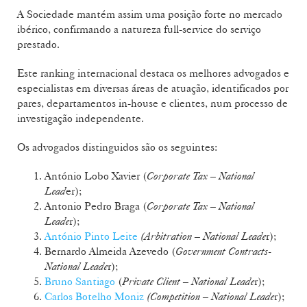
A Sociedade mantém assim uma posição forte no mercado
ibérico, confirmando a natureza full-service do serviço
prestado.
Este ranking internacional destaca os melhores advogados e
especialistas em diversas áreas de atuação, identificados por
pares, departamentos in-house e clientes, num processo de
investigação independente.
Os advogados distinguidos são os seguintes:
António Lobo Xavier (
Corporate Tax – National
Lead
er);
Antonio Pedro Braga (
Corporate Tax – National
Leade
r);
António Pinto Leite
(Arbitration – National Leade
r);
Bernardo Almeida Azevedo (
Government Contracts-
National Leade
r);
Bruno Santiago
(
Private Client – National Leade
r);
Carlos Botelho Moniz
(Competition – National Leade
r);