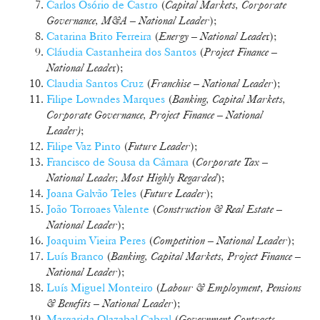
Carlos Osório de Castro
(
Capital Markets, Corporate
Governance, M&A – National Leader
);
Catarina Brito Ferreira
(
Energy – National Leade
r);
Cláudia Castanheira dos Santos
(
Project Finance –
National Leade
r);
Claudia Santos Cruz
(
Franchise – National Leader
);
Filipe Lowndes Marques
(
Banking, Capital Markets,
Corporate Governance, Project Finance – National
Leader)
;
Filipe Vaz Pinto
(
Future Leader
);
Francisco de Sousa da Câmara
(
Corporate Tax –
National Leader, Most Highly Regarded
);
Joana Galvão Teles
(
Future Leader
);
João Torroaes Valente
(
Construction & Real Estate –
National Leader
);
Joaquim Vieira Peres
(
Competition – National Leader
);
Luís Branco
(
Banking, Capital Markets, Project Finance –
National Leader
);
Luís Miguel Monteiro
(
Labour & Employment, Pensions
& Benefits – National Leader
);
Margarida Olazabal Cabral
(
Government Contracts –