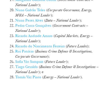
National Leader
);
Nuno Galvão Teles
(
Corporate Governance, Energy,
M&A – National Leader
);
Nuno Peres Alves
(
Data – National Leader
);
Pedro Costa Gonçalves
(
Government Contracts –
National Leader
);
Ricardo Andrade Amaro
(
Capital Markets, Energy –
National Leader
);
Ricardo do Nascimento Ferreira
(
Future Leade
r);
Rui Patrício
(
Business Crime Defence & Investigations,
Corporate Governance
);
Sofia Vaz Sampaio
(
Future Leader
);
Tiago Geraldo
(
Business Crime Defence & Investigations –
National Leader
); e
Tomás Vaz Pinto
(
Energy – National Leader
).